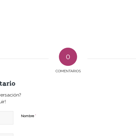
0
COMENTARIOS
tario
versación?
ir!
*
Nombre