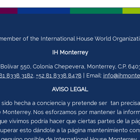
member of the International House World Organizat
IH Monterrey
 Bolívar 550, Colonia Chepevera, Monterrey, C.P. 640
81 8338 3182
,
+52 81 8338 8478
| Email:
info@ihmonte
AVISO LEGAL
 sido hecha a conciencia y pretende ser tan precis
se Monterrey. Nos esforzamos por mantener la inform
e vivimos podría hacer que ciertas partes de la pá
perar esto dándole a la página mantenimiento const
genuino posible de International House Monterrey.