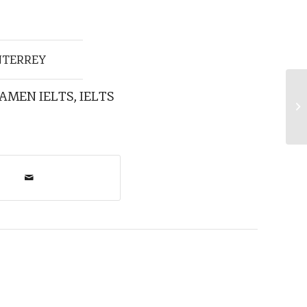
NTERREY
AMEN IELTS
,
IELTS
¿P