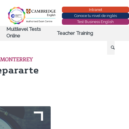
Intranet
Conoce tu nivel de inglés
Test Business English
Multilevel Tests
Teacher Training
Online
 MONTERREY
epararte