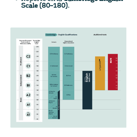
Scale (80–180)
.